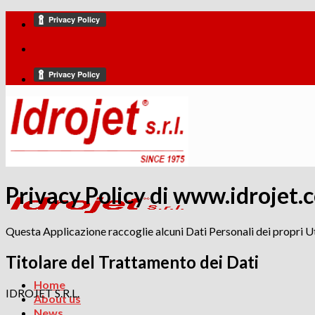
Skip
to
content
Privacy Policy di
www.idrojet.
Questa Applicazione raccoglie alcuni Dati Personali dei propri Ut
Titolare del Trattamento dei Dati
Home
IDROJET S.R.L.
About us
News