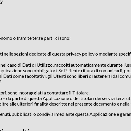
LY
onomo o tramite terze parti, ci sono:
ti nelle sezioni dedicate di questa privacy policy o mediante specifi
 nel caso di Dati di Utilizzo, raccolti automaticamente durante l’u
 Applicazione sono obbligatori. Se l’Utente rifiuta di comunicarli, 
uni Dati come facoltativi, gli Utenti sono liberi di astenersi dal com
à.
ri, sono incoraggiati a contattare il Titolare.
to – da parte di questa Applicazione o dei titolari dei servizi terzi
, oltre alle ulteriori finalità descritte nel presente documento e nell
tenuti, pubblicati o condivisi mediante questa Applicazione e garanti