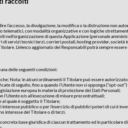
i raccolti
re l’accesso, la divulgazione, la modifica o la distruzione non auto
 telematici, con modalità organizzative e con logiche strettamente co
volti nell’organizzazione di questa Applicazione (personale amminis
 di servizi tecnici terzi, corrieri postali, hosting provider, socie
itolare. L’elenco aggiornato dei Responsabili potrà sempre essere 
a una delle seguenti condizioni:
ifiche; Nota: in alcuni ordinamenti il Titolare può essere autorizza
ificate di seguito, fino a quando l’Utente non si opponga (“opt-out”)
legislazione europea in materia di protezione dei Dati Personali;
n l’Utente e/o all’esecuzione di misure precontrattuali;
al quale è soggetto il Titolare;
interesse pubblico o per l’esercizio di pubblici poteri di cui è inves
o interesse del Titolare o di terzi.
concreta base giuridica di ciascun trattamento ed in particolare di 
o.