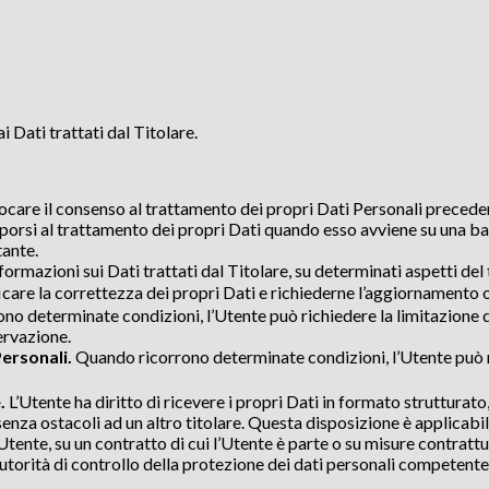
 Dati trattati dal Titolare.
ocare il consenso al trattamento dei propri Dati Personali preced
orsi al trattamento dei propri Dati quando esso avviene su una bas
tante.
formazioni sui Dati trattati dal Titolare, su determinati aspetti del
icare la correttezza dei propri Dati e richiederne l’aggiornamento
o determinate condizioni, l’Utente può richiedere la limitazione del
ervazione.
Personali.
Quando ricorrono determinate condizioni, l’Utente può ri
.
L’Utente ha diritto di ricevere i propri Dati in formato strutturat
 senza ostacoli ad un altro titolare. Questa disposizione è applicabi
tente, su un contratto di cui l’Utente è parte o su misure contrattu
torità di controllo della protezione dei dati personali competente o