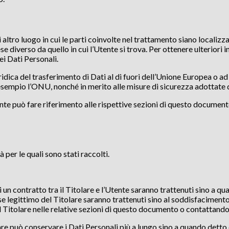
 altro luogo in cui le parti coinvolte nel trattamento siano localizza
se diverso da quello in cui l’Utente si trova. Per ottenere ulteriori
ei Dati Personali.
ridica del trasferimento di Dati al di fuori dell’Unione Europea o ad
esempio l’ONU, nonché in merito alle misure di sicurezza adottate d
nte può fare riferimento alle rispettive sezioni di questo documen
à per le quali sono stati raccolti.
di un contratto tra il Titolare e l’Utente saranno trattenuti sino a q
esse legittimo del Titolare saranno trattenuti sino al soddisfacimento
l Titolare nelle relative sezioni di questo documento o contattando 
are può conservare i Dati Personali più a lungo sino a quando detto