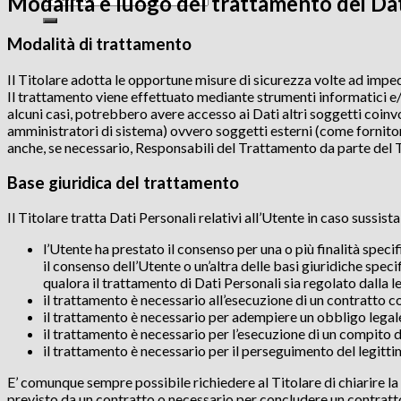
Modalità e luogo del trattamento dei Dat
for:
Modalità di trattamento
Il Titolare adotta le opportune misure di sicurezza volte ad impedi
Il trattamento viene effettuato mediante strumenti informatici e/o
alcuni casi, potrebbero avere accesso ai Dati altri soggetti coin
amministratori di sistema) ovvero soggetti esterni (come fornitori
anche, se necessario, Responsabili del Trattamento da parte del T
Base giuridica del trattamento
Il Titolare tratta Dati Personali relativi all’Utente in caso sussist
l’Utente ha prestato il consenso per una o più finalità spec
il consenso dell’Utente o un’altra delle basi giuridiche spec
qualora il trattamento di Dati Personali sia regolato dalla 
il trattamento è necessario all’esecuzione di un contratto co
il trattamento è necessario per adempiere un obbligo legale 
il trattamento è necessario per l’esecuzione di un compito di 
il trattamento è necessario per il perseguimento del legittim
E’ comunque sempre possibile richiedere al Titolare di chiarire la 
previsto da un contratto o necessario per concludere un contratt