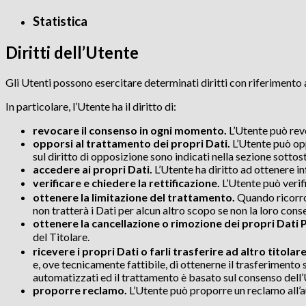
Statistica
Diritti dell’Utente
Gli Utenti possono esercitare determinati diritti con riferimento ai
In particolare, l’Utente ha il diritto di:
revocare il consenso in ogni momento.
L’Utente può rev
opporsi al trattamento dei propri Dati.
L’Utente può opp
sul diritto di opposizione sono indicati nella sezione sottos
accedere ai propri Dati.
L’Utente ha diritto ad ottenere in
verificare e chiedere la rettificazione.
L’Utente può verif
ottenere la limitazione del trattamento.
Quando ricorron
non tratterà i Dati per alcun altro scopo se non la loro cons
ottenere la cancellazione o rimozione dei propri Dati 
del Titolare.
ricevere i propri Dati o farli trasferire ad altro titolare
e, ove tecnicamente fattibile, di ottenerne il trasferimento
automatizzati ed il trattamento è basato sul consenso dell’U
proporre reclamo.
L’Utente può proporre un reclamo all’au