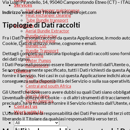
Via Luigi Pirandello, 14, 95040 Camporotondo Etneo (CT) – ITA
Services
Heat exchanger maintenance
Indirizzo email del Titolare:
info@idrojet.com
Heat exchanger cleaning
Tube Bundle transport
Tipologie di Dati raccolti
Products
Aerial Bundle Extractor
Bundle extractor
Fra i Dati Personali raccolti da questa Applicazione, in modo aut
Bundle Cleaning
Cookie, Dati di utilizzo, nome, cognome e email.
Bundle Cut
Bundle Transport
Dettagli completi su ciascuna tipologia di dati raccolti sono forni
Decoking
dei dati stessi.
Water Pumps
I Dati Personali possono essere liberamente forniti dall’Utente o,
Accessories
Se non diversamente specificato, tutti i Dati richiesti da questa
Dealers
fornire il Servizio. Nei casi in cui questa Applicazione indichi alc
Asia
conseguenza sulla disponibilità del Servizio o sulla sua operativit
Central America
Central and south Africa
Europe
Gli Utenti che dovessero avere dubbi su quali Dati siano obbligato
North Africa
L’eventuale utilizzo di Cookie – o di altri strumenti di tracciamen
North America
precisato, ha la finalità di fornire il Servizio richiesto dall’Utente
Contact us
Work with Us
L’Utente si assume la responsabilità dei Dati Personali di terzi ot
liberando il Titolare da qualsiasi responsabilità verso terzi.
Search